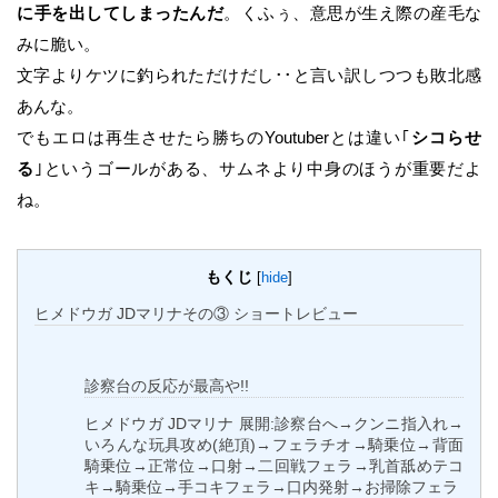
に手を出してしまったんだ
。くふぅ、意思が生え際の産毛な
みに脆い。
文字よりケツに釣られただけだし･･と言い訳しつつも敗北感
あんな。
でもエロは再生させたら勝ちのYoutuberとは違い｢
シコらせ
る
｣というゴールがある、サムネより中身のほうが重要だよ
ね。
もくじ
[
hide
]
ヒメドウガ JDマリナその③ ショートレビュー
診察台の反応が最高や!!
ヒメドウガ JDマリナ 展開:診察台へ→クンニ指入れ→
いろんな玩具攻め(絶頂)→フェラチオ→騎乗位→背面
騎乗位→正常位→口射→二回戦フェラ→乳首舐めテコ
キ→騎乗位→手コキフェラ→口内発射→お掃除フェラ