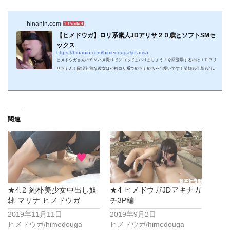
hinanin.com
1 Pocket
【ヒメドウガ】ロリ系素人JDアリサ２０歳とソフトSMセ
ックス
https://hinanin.com/himedouga/jd-arisa
ヒメドウガさんのＳＭハメ撮りでシコってまいりましょう！今回登場するのはＪＤアリ
サちゃん！陥没乳首な彼女は小柄ロリ系でめちゃめちゃ可愛いです！笑顔も仕草も可愛
い彼女を緊縛プレイでいじめます！アナルにローター指入れ電マ、蝋燭垂らしてハメ倒
す！最後は口内射精とゴム付き発射で二回戦をたのしんでいたアリサちゃんでした＾
＾ 正式タイトル【完全素人10】JDアリサ２０才、清楚で小柄で陥没乳首、超可愛い娘
さんが緊縛、アナル責めにも挑戦 ハイ、三連休なに紹介するか迷った結果これにした。
これ抜けたです。管理...
関連
★4.2 純朴美少女中出し奴
★4 ヒメドウガJDアキナガ
隸 マリナ ヒメドウガ
チ3P編
2019年11月11日
2019年9月2日
ヒメドウガ/himedouga
ヒメドウガ/himedouga