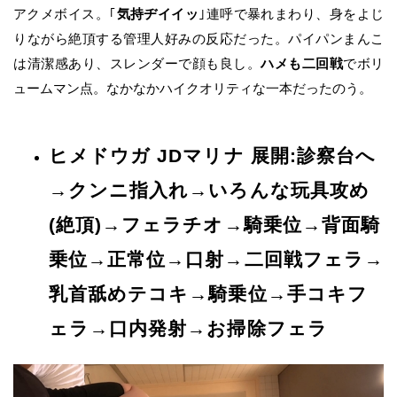
アクメボイス。｢
気持ヂイイッ
｣連呼で暴れまわり、身をよじ
りながら絶頂する管理人好みの反応だった。パイパンまんこ
は清潔感あり、スレンダーで顔も良し。
ハメも二回戦
でボリ
ュームマン点。なかなかハイクオリティな一本だったのう。
ヒメドウガ JDマリナ 展開:診察台へ
→クンニ指入れ→いろんな玩具攻め
(絶頂)→フェラチオ→騎乗位→背面騎
乗位→正常位→口射→二回戦フェラ→
乳首舐めテコキ→騎乗位→手コキフ
ェラ→口内発射→お掃除フェラ