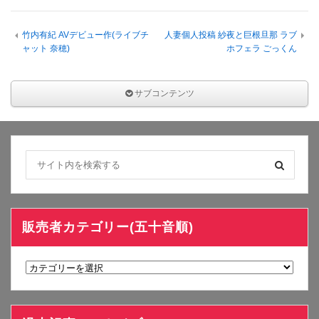
竹内有紀 AVデビュー作(ライブチ
人妻個人投稿 紗夜と巨根旦那 ラブ
ャット 奈穂)
ホフェラ ごっくん
サブコンテンツ
販売者カテゴリー(五十音順)
販
売
者
カ