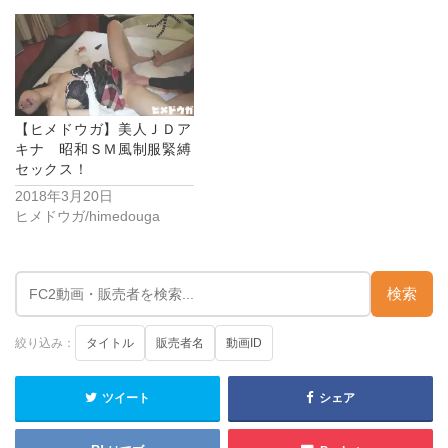
【ヒメドウガ】美人ＪＤア
キナ 昭和ＳＭ風制服緊縛
セックス！
2018年3月20日
ヒメドウガ/himedouga
検索
絞り込み：
タイトル
販売者名
動画ID
ツイート
シェア