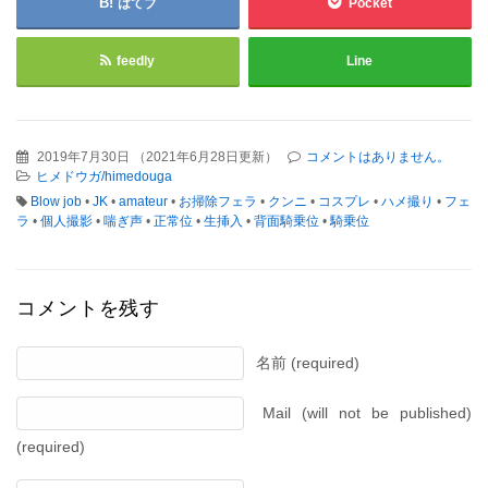
はてブ
Pocket
feedly
Line
2019年7月30日
（
2021年6月28日更新
）
コメントはありません。
ヒメドウガ/himedouga
Blow job
•
JK
•
amateur
•
お掃除フェラ
•
クンニ
•
コスプレ
•
ハメ撮り
•
フェ
ラ
•
個人撮影
•
喘ぎ声
•
正常位
•
生挿入
•
背面騎乗位
•
騎乗位
コメントを残す
名前 (required)
Mail (will not be published)
(required)