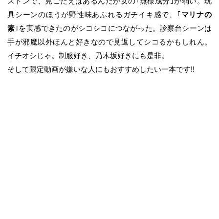
ストンで、見ごたえはあるんだが女の｢無様成分｣が弱い。玩
具シーンのほうが野性味あふれるガチイキ感で、｢
マリナの
素
｣を実感できたのがシコシコにつながった。診察台シーンは
手が邪魔以外ほんと好きなので見返してシコるかもしれん。
イチオシじゃ。制服好き、乃木坂好きにも是非。
そして限定動画が嫌いな人にもおすすめしたい一本です!!