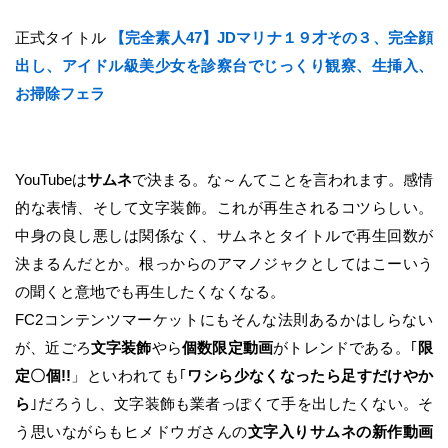
正式タイトル
【完全素人47】JDマリナ１９才その３、完全顔
出し、アイドル級美少女を診察台でじっくり観察、生挿入、
お掃除フェラ
YouTubeは
サムネ
で決まる。な～んてことを言われます。感情
的な表情、そして文字装飾。これが再生されるコツらしい。
中身の良し悪しは関係なく、サムネとタイトルで再生回数が
決まるんだとか。根っからのアマノジャクとしてはこーいう
の聞くと意地でも再生したくなくなる。
FC2コンテンツマーケットにもそんな法則あるかはしらない
が、近ごろ
文字装飾
やら
個数限定動画
がトレンドである。｢
限
定〇個!!
」といわれても｢
ワシら少なくなったら足すだけやか
ら
｣だろうし、文字装飾も業者っぽくて手を出したくない。そ
う思いながらもヒメドウガさんの
文字入りサムネの新作動画