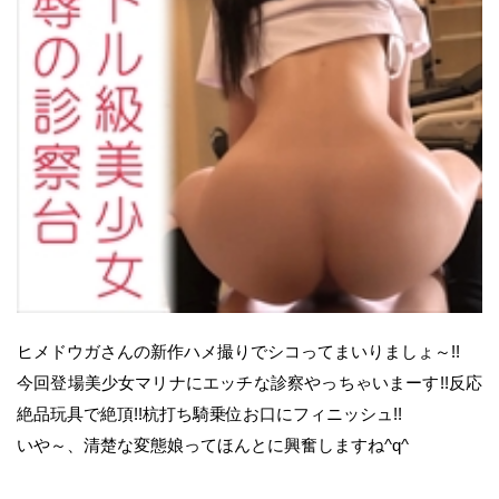
ヒメドウガさんの新作ハメ撮りでシコってまいりましょ～!!
今回登場美少女マリナにエッチな診察やっちゃいまーす!!反応
絶品玩具で絶頂!!杭打ち騎乗位お口にフィニッシュ!!
いや～、清楚な変態娘ってほんとに興奮しますね^q^