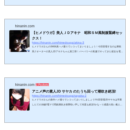
拘束して辱める！最後は口内射精と手コキフィニッシュの二回戦でした＾＾ 正式タイト
ル【完全素人02】JDアキナ１８才その２、SMホテルで拘束セックス、強制口内射精 今
日はいろいろ紹介したい動画があったんですが！ヒメドウガさんのアキナさんでシコり
ましたわ。うーん、...
hinanin.com
【ヒメドウガ】美人ＪＤアキナ 昭和ＳＭ風制服緊縛セッ
クス！
https://hinanin.com/himedouga/akina-3
ヒメドウガさんのSM拘束ハメ撮りでシコってまいりましょう！今回登場するのは東欧
系クオーターの美人JDアキナちゃん第三弾！バーバリーの私服でやってきた彼女を電動
肉オナホにしちゃいます！まずはクリ舐め！アニメ声で喘ぐ！アナルローター！制服緊
縛フェラ！昭和SM風の雰囲気がたまりません！最後は口内発射とお掃除フェラまで挑
戦してくれました＾＾ 正式タイトル 【完全素人04】JDアキナ１８才その３、ロータ
ーで電動肉オナホ化、私服セックス＆制服緊縛 今日はヒメドウガさんのアキナちゃんの
第三弾でいきましょう。...
hinanin.com
2 Pockets
アニメ声の素人JD サヤカ のたうち回って潮吹き絶頂!
https://hinanin.com/himedouga/sayaka-2
ヒメドウガさんの新作ハメ撮りでシコってまいりしましょう!!今回登場JDサヤカは卒業
したての18歳!!電マで悶絶潮吹き痙攣幼い声して何度も絶頂!!かな～り感度の高い素人さ
んでしたね^^ 正式タイトル【完全素人38】JDサヤカ18才、アニメ声の清楚美少女が潮
吹きまくりイキまくり 平成もそろそろ終わりですなあ。平成のオナニー締めを誰に捧げ
るか迷ってる人も多いでしょう。ちょっと前に抜いたのを紹介するので参考にどうぞ、
ヒメドウガさんの新作JDサヤカちゃん。ヒメドウガといえばJDアキナちゃん、美尻ア
ニメ声の抜ける女の...