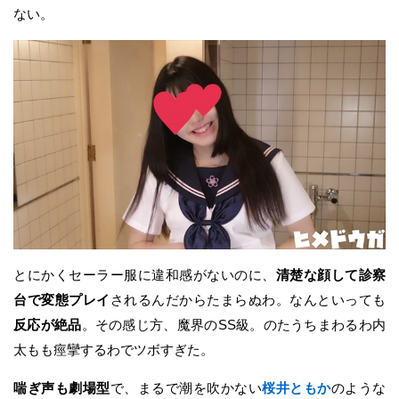
ない。
とにかくセーラー服に違和感がないのに、
清楚な顔して診察
台で変態プレイ
されるんだからたまらぬわ。なんといっても
反応が絶品
。その感じ方、魔界のSS級。のたうちまわるわ内
太もも痙攣するわでツボすぎた。
喘ぎ声も劇場型
で、まるで潮を吹かない
桜井ともか
のような