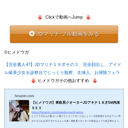
Clickで動画へJump
JDマリナ フル動画をみる
©ヒメドウガ
【完全素人47】JDマリナ１９才その３、完全顔出し、アイド
ル級美少女を診察台でじっくり観察、生挿入、お掃除フェラ
ヒメドウガその他おすすめ
hinanin.com
【ヒメドウガ】東欧系クオーターJDアキナ１８才SM拘束
ＳＥＸ
https://hinanin.com/himedouga/jd-akina
ヒメドウガさんの素人ハメ撮りでシコってまいりましょう！今回登場するのはアニメ声
がそそられるJDアキナちゃん１８歳！東欧系クオーターの彼女はリアル桂正和のような
美少女です！私服のパンティ！脱がして鑑賞！ハリのある美尻！綺麗なまんこ！後手に