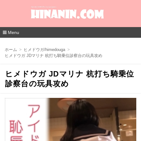
Menu
コ
ン
ホーム
ヒメドウガ/himedouga
テ
ヒメドウガ JDマリナ 杭打ち騎乗位診察台の玩具攻め
ン
ツ
へ
ヒメドウガ JDマリナ 杭打ち騎乗位
移
動
診察台の玩具攻め