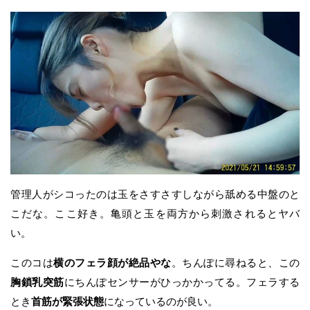
管理人がシコったのは玉をさすさすしながら舐める中盤のと
こだな。ここ好き。亀頭と玉を両方から刺激されるとヤバ
い。
このコは
横のフェラ顔が絶品やな
。ちんぽに尋ねると、この
胸鎖乳突筋
にちんぽセンサーがひっかかってる。フェラする
とき
首筋が緊張状態
になっているのが良い。