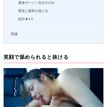
最後ザーメン見せやがれ
緊張と緩和が抜ける
総評★4.0
関連
笑顔で舐められると抜ける