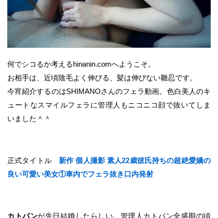
何でシコるか考えるhinanin.comへようこそ。
お相手は、近頃陰毛よく伸びる、髪は伸びない雛忍です。
今宵紹介するのはSHIMANOさんのフェラ動画。色白美人のキ
ュートなスマイルフェラに管理人もニコニコ顔で抜いてしま
いました＾＾
正式タイトル
新作 個人撮影 素人22歳彼氏持ちの超絶愛嬌の
良い可愛い美女①車内でフェラ抜き口内発射
カトパン
が先日結婚したらしい。管理人カトパン全盛期の頃