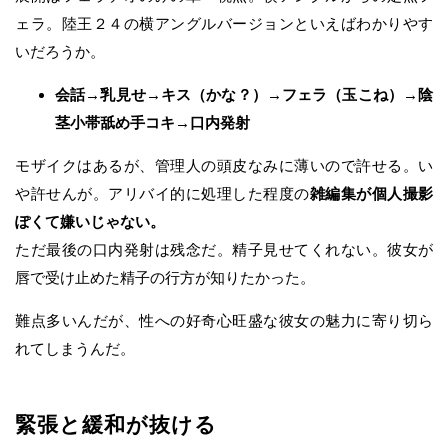
ェラ。陸王２４の横アングルバージョンといえばわかりやす
いだろうか。
会話→乳見せ→キス（かな？）→フェラ（玉こね）→陰
茎小帯舐め手コキ→口内発射
モザイクはあるが、管理人の頭皮なみに薄いので許せる。い
や許せんが。アリバイ的に処理した程度の
雑編集が個人撮影
ぽくて嫌いじゃない。
ただ最後の口内発射は残念だ。精子見せてくれない。彼女が
唇で受け止めた精子の行方が知りたかった。
難点多いんだが、性への好奇心旺盛な彼女の魅力に寄り切ら
れてしまうんだ。
緊張と緩和が抜ける