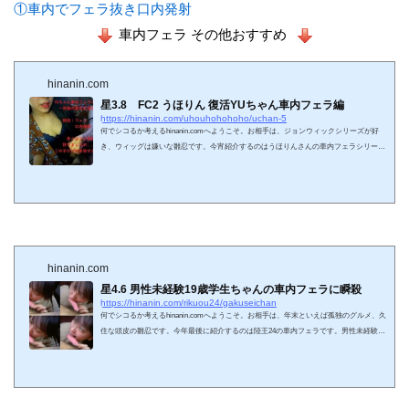
①車内でフェラ抜き口内発射
車内フェラ その他おすすめ
hinanin.com
星3.8 FC2 うほりん 復活YUちゃん車内フェラ編
https://hinanin.com/uhouhohohoho/uchan-5
何でシコるか考えるhinanin.comへようこそ。お相手は、ジョンウィックシリーズが好
き、ウィッグは嫌いな雛忍です。今宵紹介するのはうほりんさんの車内フェラシリー
ズ。黒髪YUちゃんついに復活妖艶フェラチオ大噴射！この子だけは手放せないという
フェラテクを堪能しましょう＾＾ 正式タイトル 【最高の美巨乳復活】とある日のYU
ちゃん大量発射【車内フェラ４】【新型カウントダウン機能付】 3月でCDTVが終了す
るんだって。長寿番組やん。キッズの頃よく見てた。HEY!HEY!HEY!、うたばん、ポッ
プジャム。音楽番組いっぱいあ...
hinanin.com
星4.6 男性未経験19歳学生ちゃんの車内フェラに瞬殺
https://hinanin.com/rikuou24/gakuseichan
何でシコるか考えるhinanin.comへようこそ。お相手は、年末といえば孤独のグルメ、久
住な頭皮の雛忍です。今年最後に紹介するのは陸王24の車内フェラです。男性未経験の
うぶい黒髪少女のウラスジ責めに管理人も撮影主もすぐ発射してしまいました＾＾ 正式
タイトル フェラチオ口内発射(初めてのフェラ) いやー2020年終わりますね。激動の一
年でしたね。みなさんもう仕事納めですか。管理人の毛髪は20年前に仕事納めをしてい
ます。完全なる職場放棄。職場はソーシャルディスタンス極まるスッカスカの有様で
す。おかげで毎日が...