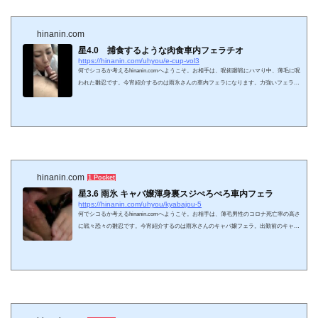
hinanin.com
星4.0 捕食するような肉食車内フェラチオ
https://hinanin.com/uhyou/e-cup-vol3
何でシコるか考えるhinanin.comへようこそ。お相手は、呪術廻戦にハマり中、薄毛に呪
われた雛忍です。今宵紹介するのは雨氷さんの車内フェラになります。力強いフェラチ
オのＥカップお姉さん再び。ウラスジペロリン灼熱バキューム脱力するほど気持ちいい
吸引力でイっちゃいましょう＾＾ 正式タイトル 第3弾Eカップお姉さんの車内フェラ
で口内発射FC2-PPV-1477416 夏終わっちまいましたね。あんだけクソ暑かったのに、な
んだか一気に涼しくなりました。窓開けると雨ですが、管理人の僅かな毛髪もそよぐ心
地いい風も入ってき...
hinanin.com
1 Pocket
星3.6 雨氷 キャバ嬢渾身裏スジぺろぺろ車内フェラ
https://hinanin.com/uhyou/kyabajou-5
何でシコるか考えるhinanin.comへようこそ。お相手は、薄毛男性のコロナ死亡率の高さ
に戦々恐々の雛忍です。今宵紹介するのは雨氷さんのキャバ嬢フェラ。出勤前のキャバ
クラ嬢とコロナ恐れず濃厚接触！アフターで培った(？)裏スジ攻撃に管理人の下半身も
とろけてしまうのでした^^ 正式タイトル キャバ嬢の渾身の車内フェラで大量発射FC2-
PPV-1401925 世間は渡部がＡＶ女優と多目的トイレでセックスしたって話で持ち切りで
すなぁ。説教したいねえ。佐々木希という嫁がおりながら、な～にＡＶ女優とセックス
してんだと。やるな...