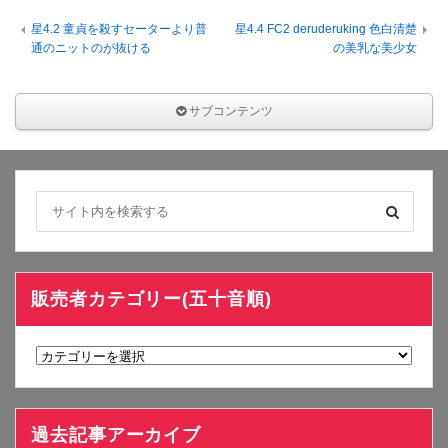
星4.2 童貞を殺すセーターより普
星4.4 FC2 deruderuking 色白清楚
通のニットのが抜ける
の美乳な美少女
サブコンテンツ
販売者カテゴリー(五十音順)
販
売
者
カ
過去記事アーカイブ
テ