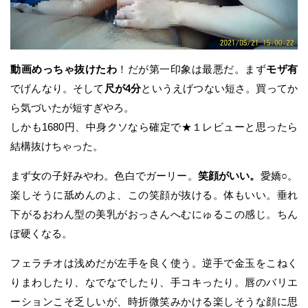
動画めっちゃ抜けたわ
！だが第一印象は最悪だ。まず
モザ有
でげんなり。そして
尺が4分
というえげつない短さ。買ってか
ら気づいたが短すぎやろ。
しかも1680円、中身クソなら確定で★１レビューと思ったら
結構抜けちゃった。
まず女の子好みやわ。色白でガーリー。
笑顔がいい。
愛嬌○。
楽しそうに舐めんのよ、この笑顔が抜ける。体もいい。垂れ
下がるおわん型の美乳がおっさんへむにゅるこの感じ。ちん
ぽ硬くなる。
フェラチオは浅めだが左手を良く使う。逆手で金玉をこねく
りまわしたり、なでなでしたり、手コキったり。唇のバリエ
ーションこそ乏しいが、時折微笑みかける楽しそうな顔に思