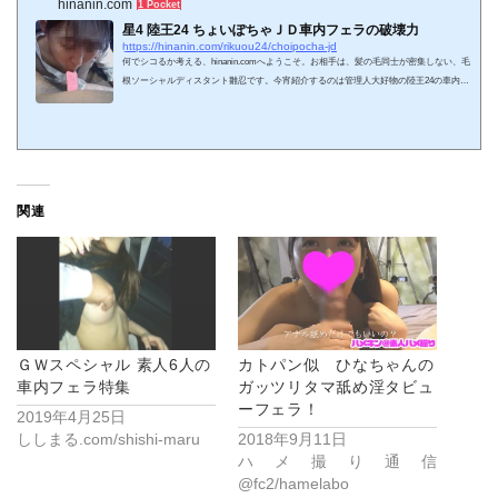
hinanin.com
1 Pocket
星4 陸王24 ちょいぽちゃＪＤ車内フェラの破壊力
https://hinanin.com/rikuou24/choipocha-jd
何でシコるか考える、hinanin.comへようこそ。お相手は、髪の毛同士が密集しない、毛
根ソーシャルディスタント雛忍です。今宵紹介するのは管理人大好物の陸王24の車内フ
ェラ特集。奥手な顏してがっつりフェラチオ。ヤヴァイ車内フェラに管理人のチンポ汁
もほとばしってしまうのでした^^ 正式タイトル フェラチオ口内発射(ノーハンドJ
D) せっかくのＧＷだってえのにステイホーム週間で、お外に出れませんねえ家族が感
染したらアウトですから我慢するしかありません。マギー審司は家に帰らず2か月車中
生活らしいです。2か月車...
関連
ＧＷスペシャル 素人6人の
カトパン似 ひなちゃんの
車内フェラ特集
ガッツリタマ舐め淫タビュ
ーフェラ！
2019年4月25日
ししまる.com/shishi-maru
2018年9月11日
ハメ撮り通信
@fc2/hamelabo