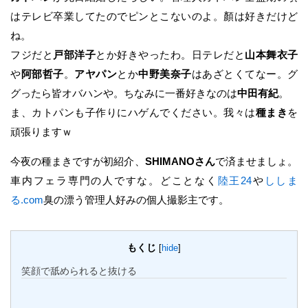
はテレビ卒業してたのでピンとこないのよ。顏は好きだけど
ね。
フジだと
戸部洋子
とか好きやったわ。日テレだと
山本舞衣子
や
阿部哲子
。
アヤパン
とか
中野美奈子
はあざとくてなー。グ
グったら皆オバハンや。ちなみに一番好きなのは
中田有紀
。
ま、カトパンも子作りにハゲんでください。我々は
種まき
を
頑張りますｗ
今夜の種まきですが初紹介、
SHIMANOさん
で済ませましょ。
車内フェラ専門の人ですな。どことなく
陸王24
や
ししま
る.com
臭の漂う管理人好みの個人撮影主です。
もくじ
[
hide
]
笑顔で舐められると抜ける