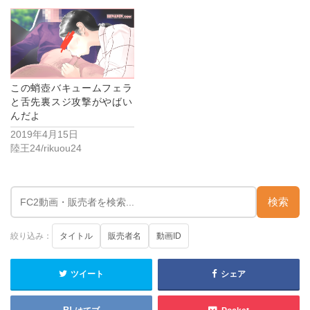
この蛸壺バキュームフェラ
と舌先裏スジ攻撃がやばい
んだよ
2019年4月15日
陸王24/rikuou24
検索
絞り込み：
タイトル
販売者名
動画ID
ツイート
シェア