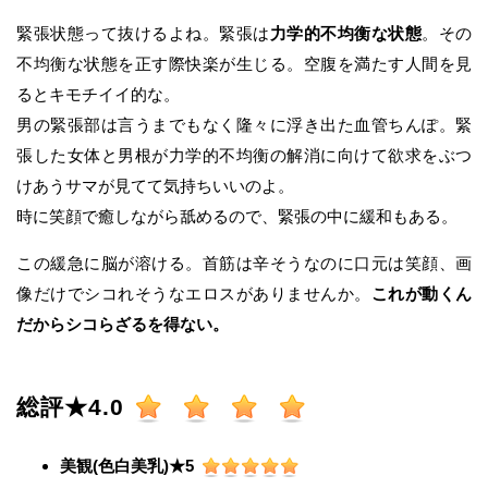
緊張状態って抜けるよね。緊張は
力学的不均衡な状態
。その
不均衡な状態を正す際快楽が生じる。空腹を満たす人間を見
るとキモチイイ的な。
男の緊張部は言うまでもなく隆々に浮き出た血管ちんぽ。緊
張した女体と男根が力学的不均衡の解消に向けて欲求をぶつ
けあうサマが見てて気持ちいいのよ。
時に笑顔で癒しながら舐めるので、緊張の中に緩和もある。
この緩急に脳が溶ける。首筋は辛そうなのに口元は笑顔、画
像だけでシコれそうなエロスがありませんか。
これが動くん
だからシコらざるを得ない。
総評★4.0
美観(色白美乳)★5