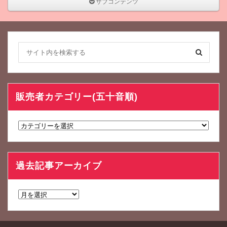
サブコンテンツ
販売者カテゴリー(五十音順)
販
売
者
カ
過去記事アーカイブ
テ
ゴ
リ
過
ー
去
(五
記
十
事