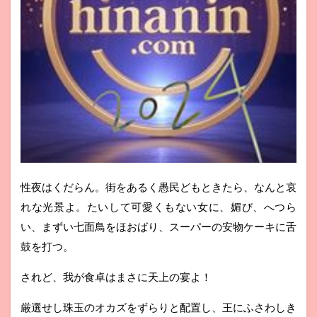
性夜はくだらん。街をあるく愚民どもときたら、なんと哀
れな光景よ。たいして可愛くもない女に、媚び、へつら
い、まずい七面鳥をほおばり、スーパーの安物ケーキに舌
鼓を打つ。
されど、我が食卓はまさに天上の宴よ！
厳選せし珠玉のオカズをずらりと配置し、王にふさわしき