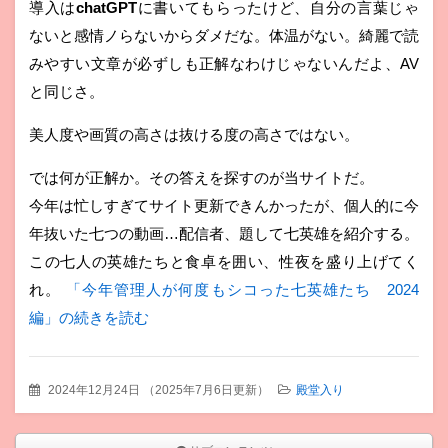
導入は
chatGPT
に書いてもらったけど、自分の言葉じゃ
ないと感情ノらないからダメだな。体温がない。綺麗で読
みやすい文章が必ずしも正解なわけじゃないんだよ、AV
と同じさ。
美人度や画質の高さは抜ける度の高さではない。
では何が正解か。その答えを探すのが当サイトだ。
今年は忙しすぎてサイト更新できんかったが、個人的に今
年抜いた七つの動画…配信者、題して七英雄を紹介する。
この七人の英雄たちと食卓を囲い、性夜を盛り上げてく
れ。
「今年管理人が何度もシコった七英雄たち 2024
編」の続きを読む
2024年12月24日
（
2025年7月6日更新
）
殿堂入り