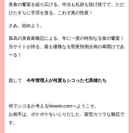
美食の饗宴を繰り広げる。作法も礼節も投げ捨てて、ただ
ひたすらに手淫を貪る。これぞ真の性夜！
さあ、始めよう。
孤高の美食家雛忍による、年に一度の特別なる食の饗宴！
当サイトが誇る、最も優雅なる聖夜恒例企画の幕開けであ
ーる！
題して
今年管理人が何度もシコった七英雄たち
何でシコるか考えるhinanin.comへようこそ。
お相手は、ポケポケをいじりだした、髪型カツラな雛忍で
す。