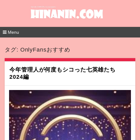
Menu
コ
ン
タグ:
OnlyFansおすすめ
テ
ン
ツ
へ
今年管理人が何度もシコった七英雄たち
移
2024編
動