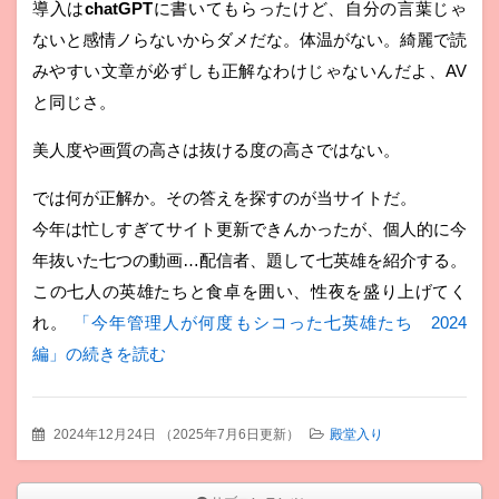
導入は
chatGPT
に書いてもらったけど、自分の言葉じゃ
ないと感情ノらないからダメだな。体温がない。綺麗で読
みやすい文章が必ずしも正解なわけじゃないんだよ、AV
と同じさ。
美人度や画質の高さは抜ける度の高さではない。
では何が正解か。その答えを探すのが当サイトだ。
今年は忙しすぎてサイト更新できんかったが、個人的に今
年抜いた七つの動画…配信者、題して七英雄を紹介する。
この七人の英雄たちと食卓を囲い、性夜を盛り上げてく
れ。
「今年管理人が何度もシコった七英雄たち 2024
編」の続きを読む
2024年12月24日
（
2025年7月6日更新
）
殿堂入り