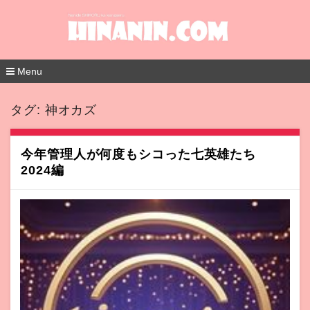
Menu
コ
ン
タグ:
神オカズ
テ
ン
ツ
へ
今年管理人が何度もシコった七英雄たち
移
2024編
動