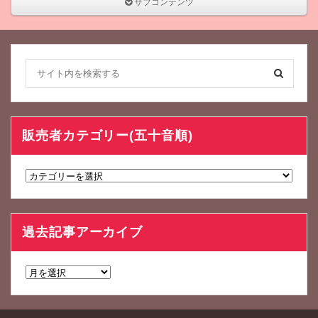
サブコンテンツ
販売者カテゴリー(五十音順)
販
売
者
カ
過去記事アーカイブ
テ
ゴ
リ
過
ー
去
(五
記
十
事