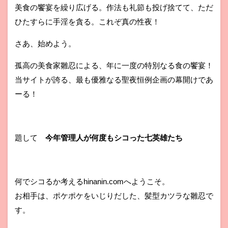
美食の饗宴を繰り広げる。作法も礼節も投げ捨てて、ただ
ひたすらに手淫を貪る。これぞ真の性夜！
さあ、始めよう。
孤高の美食家雛忍による、年に一度の特別なる食の饗宴！
当サイトが誇る、最も優雅なる聖夜恒例企画の幕開けであ
ーる！
題して
今年管理人が何度もシコった七英雄たち
何でシコるか考えるhinanin.comへようこそ。
お相手は、ポケポケをいじりだした、髪型カツラな雛忍で
す。