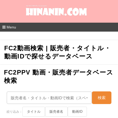
Menu
コ
ン
テ
FC2動画検索 | 販売者・タイトル・
ン
ツ
動画IDで探せるデータベース
へ
移
動
FC2PPV 動画・販売者データベース
検索
検索
タイトル
販売者名
動画ID
絞り込み：